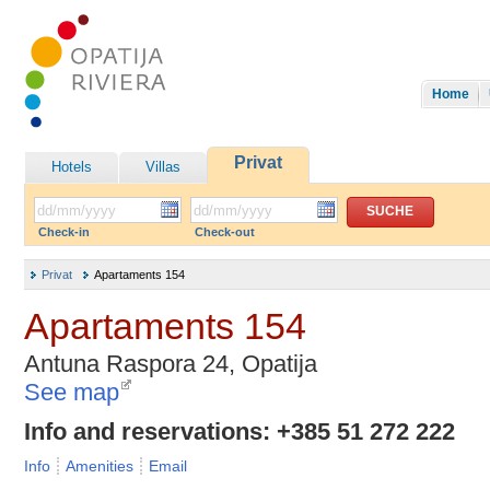
Home
Privat
Hotels
Villas
Check-in
Check-out
Privat
Apartaments 154
Apartaments 154
Antuna Raspora 24, Opatija
See map
Info and reservations: +385 51 272 222
Info
Amenities
Email