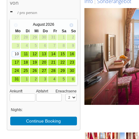
Info
Sonderangebot
von
-
/ pro person
August
2026
Mo
Di
Mi
Do
Fr
Sa
So
27
28
29
30
31
1
2
3
4
5
6
7
8
9
10
11
12
13
14
15
16
17
18
19
20
21
22
23
24
25
26
27
28
29
30
31
1
2
3
4
5
6
Ankunft
Abfahrt
Erwachsene
Nights:
Continue Booking