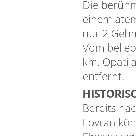
Die berüh
einem atem
nur 2 Geh
Vom belieb
km. Opatija
entfernt.
HISTORIS
Bereits nac
Lovran kön