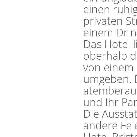
einen ruhi
privaten St
einem Drin
Das Hotel l
oberhalb 
von einem 
umgeben. D
atemberaub
und Ihr Pa
Die Aussta
andere Feie
Hotel Brist