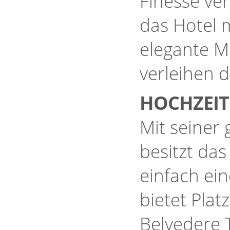
Finesse ver
das Hotel 
elegante M
verleihen 
HOCHZEI
Mit seine
besitzt das
einfach ein
bietet Pla
Belvedere T