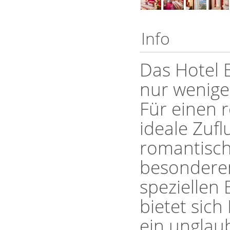
Info
Das Hotel B
nur wenige
Für einen r
ideale Zufl
romantisch
besondere
speziellen
bietet sic
ein unglaub