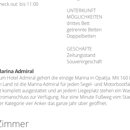
heck out: bis 11:00
UNTERKUNFT
MÖGLICHKEITEN
drittes Bett
getrennte Betten
Doppelbetten
GESCHÄFTE
Zeitungsstand
Souvenirgeschäft
arina Admiral
um Hotel Admiral gehört die einzige Marina in Opatija. Mit 160 
n Land ist die Marina Admiral für jeden Segel- und Motorbootfa
st komplett ausgestattet und an jedem Liegeplatz stehen ein Wa
tromanschluss zur Verfügung. Nur eine Minute Fußweg vom Stad
er Kategorie vier Anker das ganze Jahr über geöffnet.
Zimmer