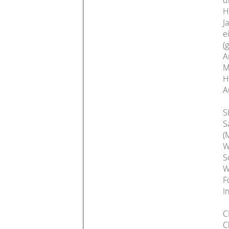
d
H
J
e
(
A
M
H
A
S
S
(
W
S
W
F
I
C
C