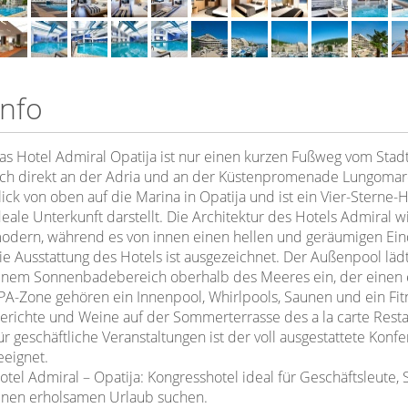
Info
as Hotel Admiral Opatija ist nur einen kurzen Fußweg vom Stad
ich direkt an der Adria und an der Küstenpromenade Lungomare
lick von oben auf die Marina in Opatija und ist ein Vier-Sterne-H
deale Unterkunft darstellt. Die Architektur des Hotels Admiral 
odern, während es von innen einen hellen und geräumigen Ei
ie Ausstattung des Hotels ist ausgezeichnet. Der Außenpool läd
inem Sonnenbadebereich oberhalb des Meeres ein, der einen e
PA-Zone gehören ein Innenpool, Whirlpools, Saunen und ein Fitn
erichte und Weine auf der Sommerterrasse des a la carte Rest
ür geschäftliche Veranstaltungen ist der voll ausgestattete Kon
eeignet.
otel Admiral – Opatija: Kongresshotel ideal für Geschäftsleute, 
inen erholsamen Urlaub suchen.