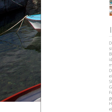
D
s
B
i
m
D
e
S
G
F
g
H
e