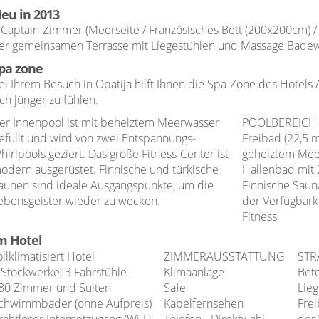
eu in 2013
 Captain-Zimmer (Meerseite / Französisches Bett (200x200cm) 
er gemeinsamen Terrasse mit Liegestühlen und Massage Bade
pa zone
ei Ihrem Besuch in Opatija hilft Ihnen die Spa-Zone des Hotels
ich jünger zu fühlen.
er Innenpool ist mit beheiztem Meerwasser
POOLBEREICH 
efüllt und wird von zwei Entspannungs-
Freibad (22,5 
hirlpools geziert. Das große Fitness-Center ist
geheiztem Mee
odern ausgerüstet. Finnische und türkische
Hallenbad mit 
aunen sind ideale Ausgangspunkte, um die
Finnische Sau
ebensgeister wieder zu wecken.
der Verfügbark
Fitness
m Hotel
ollklimatisiert Hotel
ZIMMERAUSSTATTUNG
ST
 Stockwerke, 3 Fahrstühle
Klimaanlage
Bet
80 Zimmer und Suiten
Safe
Lie
chwimmbäder (ohne Aufpreis)
Kabelfernsehen
Frei