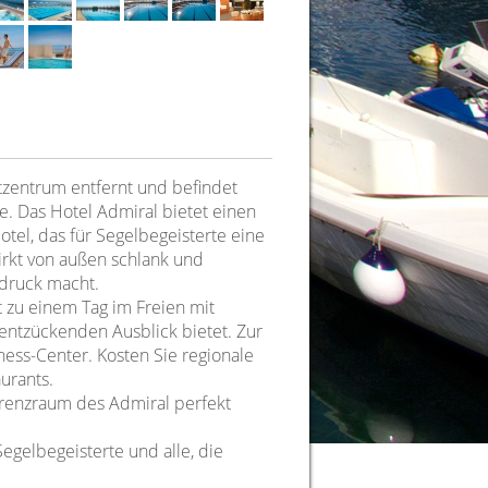
tzentrum entfernt und befindet
. Das Hotel Admiral bietet einen
otel, das für Segelbegeisterte eine
wirkt von außen schlank und
ndruck macht.
t zu einem Tag im Freien mit
ntzückenden Ausblick bietet. Zur
ess-Center. Kosten Sie regionale
aurants.
ferenzraum des Admiral perfekt
Segelbegeisterte und alle, die