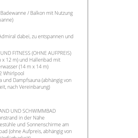
/ Badewanne / Balkon mit Nutzung
wanne)
 Admiral dabei, zu entspannen und
UND FITNESS (OHNE AUFPREIS)
m x 12 m) und Hallenbad mit
rwasser (14 m x 14 m)
2 Whirlpool
na und Dampfsauna (abhängig von
eit, nach Vereinbarung)
RAND UND SCHWIMMBAD
onstrand in der Nähe
gestühle und Sonnenschirme am
bad (ohne Aufpreis, abhängig von