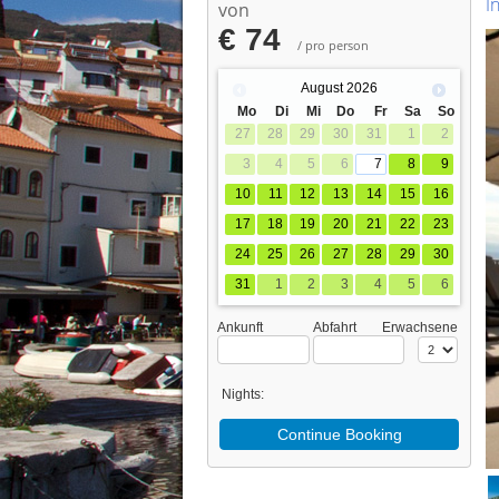
I
von
€ 74
/ pro person
August
2026
Mo
Di
Mi
Do
Fr
Sa
So
27
28
29
30
31
1
2
3
4
5
6
7
8
9
10
11
12
13
14
15
16
17
18
19
20
21
22
23
24
25
26
27
28
29
30
31
1
2
3
4
5
6
Ankunft
Abfahrt
Erwachsene
Nights:
Continue Booking