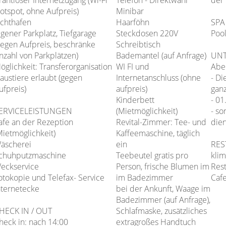
rahtloser Internetzugang (Wi-Fi
Telefon - Direktwahl
der 
otspot, ohne Aufpreis)
Minibar
achthafen
Haarföhn
SPA
igener Parkplatz, Tiefgarage
Steckdosen 220V
Pool
gegen Aufpreis, beschränke
Schreibtisch
nzahl von Parkplätzen)
Bademantel (auf Anfrage)
UNT
öglichkeit: Transferorganisation
WI FI und
Abe
austiere erlaubt (gegen
Internetanschluss (ohne
- Di
ufpreis)
aufpreis)
ganz
Kinderbett
- 01
ERVICELEISTUNGEN
(Mietmöglichkeit)
- s
afe an der Rezeption
Revital-Zimmer: Tee- und
dien
Mietmöglichkeit)
Kaffeemaschine, täglich
äscherei
ein
RES
chuhputzmaschine
Teebeutel gratis pro
klim
eckservice
Person, frische Blumen im
Res
otokopie und Telefax- Service
im Badezimmer
Cafe
nternetecke
bei der Ankunft, Waage im
Badezimmer (auf Anfrage),
HECK IN / OUT
Schlafmaske, zusätzliches
heck in: nach 14:00
extragroßes Handtuch