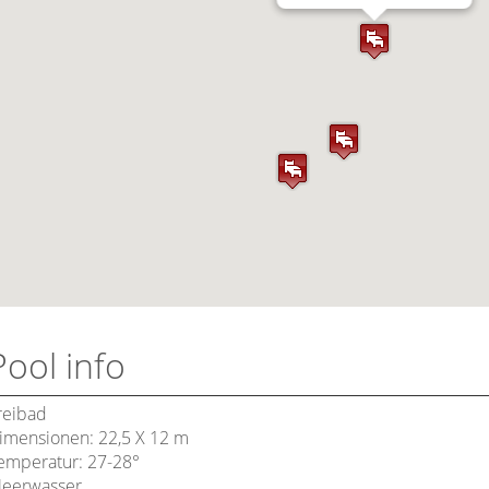
Pool info
reibad
imensionen: 22,5 X 12 m
emperatur: 27-28°
eerwasser