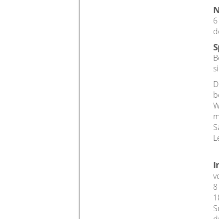
N
6
d
S
B
s
D
b
W
m
S
L
I
v
8
1
S