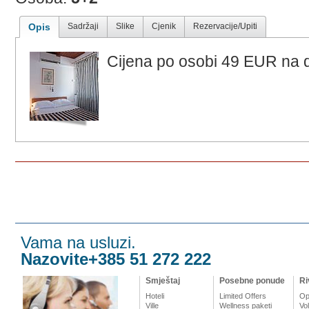
Opis
Sadržaji
Slike
Cjenik
Rezervacije/Upiti
Cijena po osobi 49 EUR na 
Vama na usluzi.
Nazovite+385 51 272 222
Smještaj
Posebne ponude
Ri
Hoteli
Limited Offers
Op
Ville
Wellness paketi
Vo