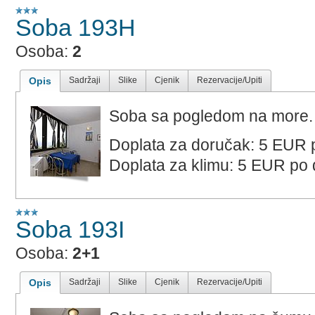
Soba 193H
Osoba:
2
Opis
Sadržaji
Slike
Cjenik
Rezervacije/Upiti
Soba sa pogledom na more.
Doplata za doručak: 5 EUR 
Doplata za klimu: 5 EUR po
Soba 193I
Osoba:
2+1
Opis
Sadržaji
Slike
Cjenik
Rezervacije/Upiti