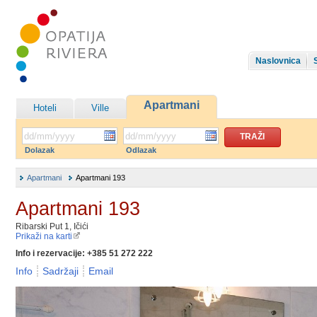
Naslovnica
Apartmani
Hoteli
Ville
Dolazak
Odlazak
Apartmani
Apartmani 193
Apartmani 193
Ribarski Put 1, Ičići
Prikaži na karti
Info i rezervacije: +385 51 272 222
Info
Sadržaji
Email