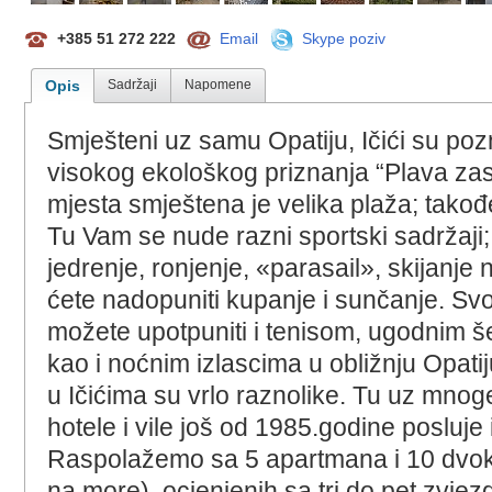
+385 51 272 222
Email
Skype poziv
Opis
Sadržaji
Napomene
Smješteni uz samu Opatiju, Ičići su pozna
visokog ekološkog priznanja “Plava za
mjesta smještena je velika plaža; takođ
Tu Vam se nude razni sportski sadržaji;
jedrenje, ronjenje, «parasail», skijanje 
ćete nadopuniti kupanje i sunčanje. Sv
možete upotpuniti i tenisom, ugodnim 
kao i noćnim izlascima u obližnju Opat
u Ičićima su vrlo raznolike. Tu uz mno
hotele i vile još od 1985.godine posluje 
Raspolažemo sa 5 apartmana i 10 dvo
na more), ocjenjenih sa tri do pet zvjez