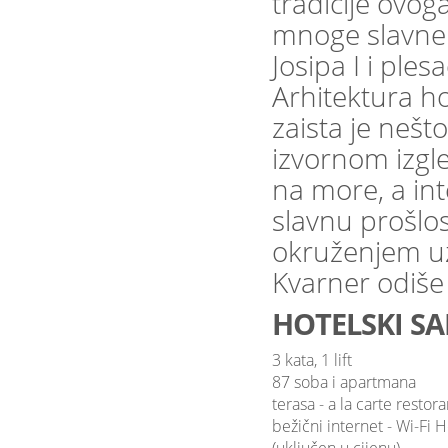
tradicije ovoga
mnoge slavne l
Josipa I i ple
Arhitektura ho
zaista je neš
izvornom izgl
na more, a in
slavnu prošlo
okruženjem uz
Kvarner odiše 
HOTELSKI SA
3 kata, 1 lift
87 soba i apartmana
terasa - a la carte restor
bežični internet - Wi-Fi 