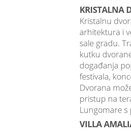
KRISTALNA 
Kristalnu dvo
arhitektura i 
sale gradu. Tr
kutku dvorane 
događanja pop
festivala, kon
Dvorana može 
pristup na ter
Lungomare s 
VILLA AMALI