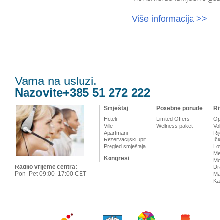
Više informacija >>
Vama na usluzi.
Nazovite+385 51 272 222
Smještaj
Posebne ponude
Ri
Hoteli
Limited Offers
Op
Ville
Wellness paketi
Vo
Apartmani
Ri
Rezervacijski upit
Iči
Pregled smještaja
Lo
Me
Kongresi
Mo
Radno vrijeme centra:
Dr
Pon–Pet 09:00–17:00 CET
Mat
Ka