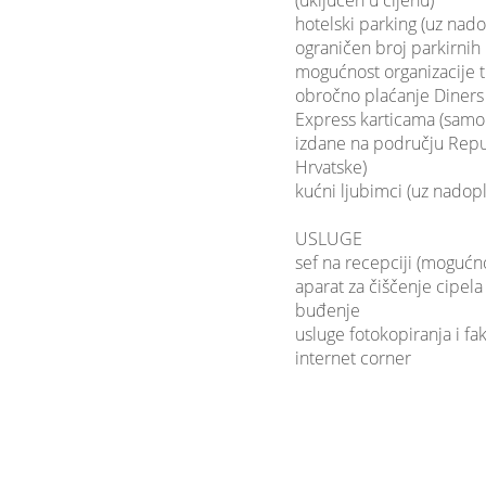
(uključen u cijenu)
hotelski parking (uz nado
ograničen broj parkirnih
mogućnost organizacije t
obročno plaćanje
Diners
Express
karticama (samo 
izdane na području Repu
Hrvatske)
kućni ljubimci (uz nadopl
USLUGE
sef na recepciji (mogućn
aparat za čiščenje cipela
buđenje
usluge fotokopiranja i fak
internet corner