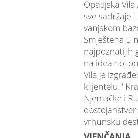
Opatijska Vil
sve sadržaje i
vanjskom bazen
Smještena u n
najpoznatijih 
na idealnoj poz
Vila je izgrađ
klijentelu." Kra
Njemačke i Ru
dostojanstvenic
vrhunsku dest
VJENČANJA