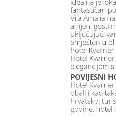
idealna je lo
fantastičan p
Vila Amalia na
a njeni gosti 
uključujući va
Smješten u bli
hotel Kvarner n
Hotel Kvarner 
elegancijom sl
POVIJESNI H
Hotel Kvarner 
obali i kao ta
hrvatskoj turi
godine, hotel