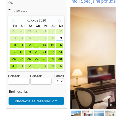
Info
Specijalne ponude
od
-
/ po osobi
Kolovoz
2026
Po
Ut
Sr
Če
Pe
Su
Ne
27
28
29
30
31
1
2
3
4
5
6
7
8
9
10
11
12
13
14
15
16
17
18
19
20
21
22
23
24
25
26
27
28
29
30
31
1
2
3
4
5
6
Dolazak
Odlazak
Odrasli
Broj noćenja:
Nastavite sa rezervacijom