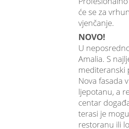
Profesionalno 
će se za vrhu
vjenčanje.
NOVO!
U neposrednoj
Amalia. S naj
mediteranski p
Nova fasada vr
ljepotanu, a r
centar događ
terasi je mogu
restoranu ili 