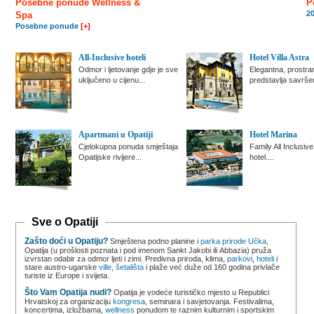
Posebne ponude Wellness &
P
20
Spa
Posebne ponude
[+]
All-Inclusive hoteli
Hotel Villa Astra
Odmor i ljetovanje gdje je sve
Elegantna, prostran
uključeno u cijenu...
predstavlja savršen
Apartmani u Opatiji
Hotel Marina
Cjelokupna ponuda smještaja
Family All Inclusive
Opatijske rivijere...
hotel....
Sve o Opatiji
Zašto doći u Opatiju?
Smještena podno planine i
parka prirode Učka
,
Opatija (u prošlosti poznata i pod imenom Sankt Jakobi ili Abbazia) pruža
izvrstan odabir za odmor ljeti i zimi. Predivna priroda, klima,
parkovi
,
hoteli
i
stare austro-ugarske
ville
,
šetališta
i plaže već duže od 160 godina privlače
turiste iz Europe i svijeta.
Što Vam Opatija nudi?
Opatija je vodeće turističko mjesto u Republici
Hrvatskoj za organizaciju
kongresa
, seminara i savjetovanja. Festivalima,
koncertima, izložbama,
wellness
ponudom te raznim kulturnim i sportskim