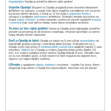
događanjima
Opatija je privlačna tijekom cijele godine!
Osjetite Opatiju!
Eksperti su Opatiju proglasili prvim morskim klimatskim
lječilištem na Jadranu, a osjetit ćete njenu magičnu zavodljivost već na prvim
koracima njenim ulicama, u šetnji uz 12 km dugu
Lungomare šetnicu
,
uživajući u prelijepim
parkovima
i arhitekturi. Svakako obratite pozornost na
brojne
statue
i
fontane
, a onda zastanite u jednoj od slavnih opatijskih
kavana
i
restorana
koje nudi vječno mlada, stara dama neodoljive prošlosti.
Tu smo za Vas cijele godine!
Danas je Opatija grad najbogatije turističke
ponude od privatnog do all inclusive smještaja, vrhunski opremljen za odmor
kojeg nikada nećete zaboraviti.
Doći u Opatiju je lako!
Opatija se nalazi na 5 sati vožnje
automobilom
od
najvažnijih gradova južnog i centralnog dijela Europe. Zrakoplovom se u
Opatiju može stići preko 5
međunarodnih zračnih luka
udaljenih najviše 2 sata
transfera.
Vlakom
se u Opatiju iz smjera Zagreba dolazi preko Rijeke (15
km), a iz smjera Ljubljane preko stanice Opatija-Matulji (6 km). Obratite nam
se za sve detaljne upute, a naši experti će Vam osigurati da stignete brzo,
sigurno i po najpovoljnijim uvjetima.
Uživajte
u opatijskim
vilama
,
hotelima
i resortima – osjetite čar mora, klime i
elegancije koja odmor u Opatiji čini neponovljivim. Nazovite nas još danas!