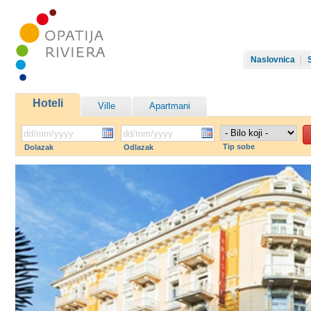
Naslovnica
Hoteli
Ville
Apartmani
Tip sobe
Dolazak
Odlazak