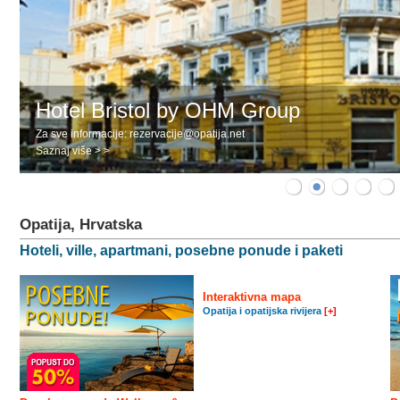
Hotel Bristol by OHM Group
Za sve informacije: rezervacije@opatija.net
Saznaj više > >
Opatija, Hrvatska
Hoteli, ville, apartmani, posebne ponude i paketi
Interaktivna mapa
Opatija i opatijska rivijera
[+]