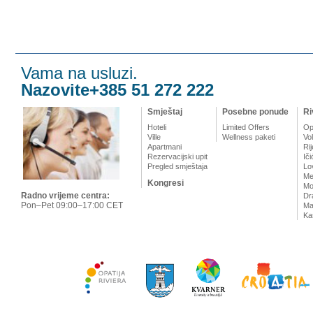
Vama na usluzi.
Nazovite+385 51 272 222
Smještaj
Posebne ponude
Ri
Hoteli
Limited Offers
Op
Ville
Wellness paketi
Vo
Apartmani
Ri
Rezervacijski upit
Iči
Pregled smještaja
Lo
Me
Kongresi
Mo
Radno vrijeme centra:
Dr
Pon–Pet 09:00–17:00 CET
Mat
Ka