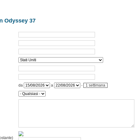
un Odyssey 37
da
a
-
1 settimana
ostante)