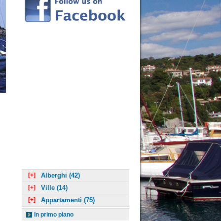
[+]
Alberghi (42)
[+]
Ville (14)
[+]
Appartamenti (75)
In primo piano