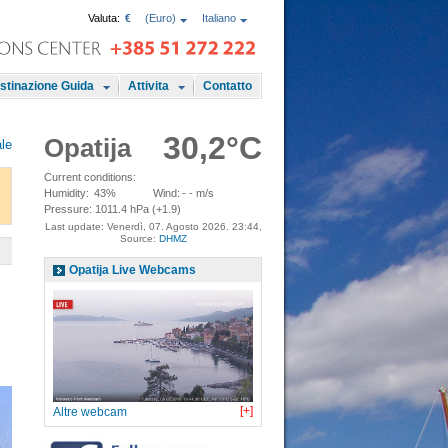
Valuta:
€
(Euro)
Italiano
stinazione Guida
Attivita
Contatto
30,2°C
Opatija
ale
Current conditions:
Humidity:
43%
Wind:
- - m/s
Pressure:
1011.4 hPa (+1.9)
Last update: Venerdì, 07. Agosto 2026. 23:44,
Source:
DHMZ
Opatija Live Webcams
[+]
Altre webcam