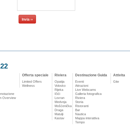
222
Offerta speciale
Riviera
Destinazione Guida
Attivita
Limited Offers
Opatija
Eventi
Gite
Wellness
Volosko
Attrazioni
Rijeka
Live Webcams
renotazione
Ičići
Galleria fotografica
n Overview
Lovran
Riviera
Medveja
Storia
Mošćenička
Ristoranti
Draga
Bar
Matulji
Nautica
Kastav
Mappa interattiva
Tempo