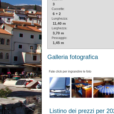
3
Cuccette:
6 + 2
Lunghezza:
11,40 m
Larghezza:
3,70 m
Pescaggio:
1,45 m
Galleria fotografica
Fate click per ingrandire le foto
Listino dei prezzi per 2