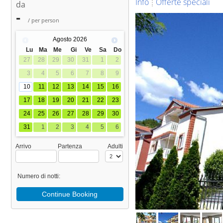
Info
Offerte speciali
da
-
/ per person
Agosto
2026
Lu
Ma
Me
Gi
Ve
Sa
Do
27
28
29
30
31
1
2
3
4
5
6
7
8
9
10
11
12
13
14
15
16
17
18
19
20
21
22
23
24
25
26
27
28
29
30
31
1
2
3
4
5
6
Arrivo
Partenza
Adulti
Numero di notti:
Continue Booking