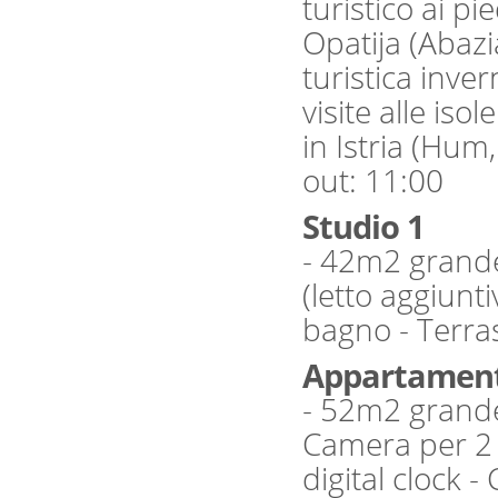
turistico ai p
Opatija (Abazi
turistica inve
visite alle isol
in Istria (Hum, Pola, Ro
out: 11:00
Studio 1
- 42m2 grande
(letto aggiunti
bagno - Terras
Appartament
- 52m2 grande
Camera per 2 p
digital clock -