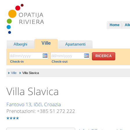
Home
All
Ville
Alberghi
Apartamenti
Check-in
Check-out
Ville
Villa Slavica
Villa Slavica
Fantovo 13, Ičići, Croazia
Prenotazioni: +385 51 272 222