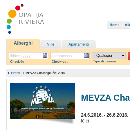
Home
All
Alberghi
Ville
Apartamenti
Tipo di camera
Check-in
Check-out
Eventi
MEVZA Challenge Ičići 2016
MEVZA Chall
24.6.2016. - 26.6.2016.
Ičići